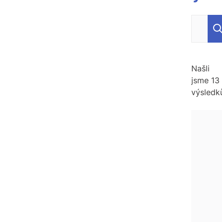
Zadejte h
Našli
jsme
13
výsledk