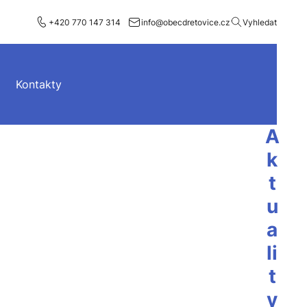
+420 770 147 314
info@obecdretovice.cz
Vyhledat
Kontakty
A
k
t
u
a
li
t
y