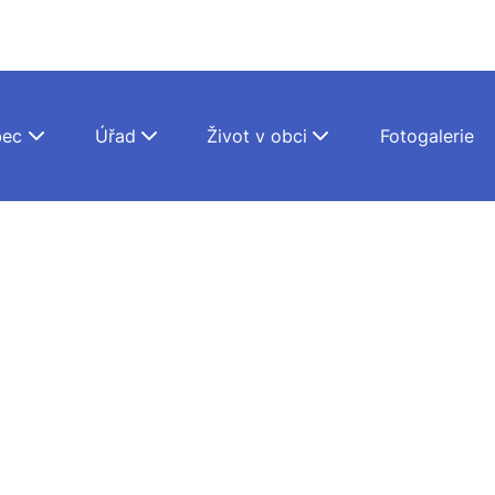
ec
Úřad
Život v obci
Fotogalerie