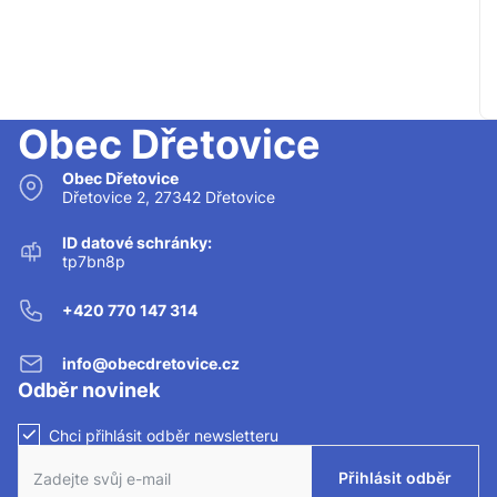
Obec Dřetovice
Obec Dřetovice
Dřetovice 2, 27342 Dřetovice
ID datové schránky:
tp7bn8p
+420 770 147 314
info@obecdretovice.cz
Odběr novinek
Chci přihlásit odběr newsletteru
Zaškrtnutím políčka souhlasíte se zasíláním newsletteru.
Přihlásit odběr