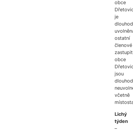
obce
Dřetovi
je
dlouho
uvolněn
ostatní
členové
zastupit
obce
Dřetovi
jsou
dlouho
neuvolně
včetně
místosta
Lichý
týden
–