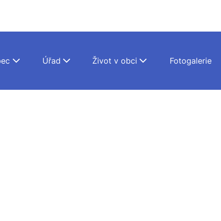
ec
Úřad
Život v obci
Fotogalerie