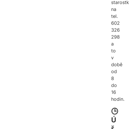
starost
na
tel.
602
326
298
a
to
v
době
od
8
do
16
hodin.
🕒
Ú
ř