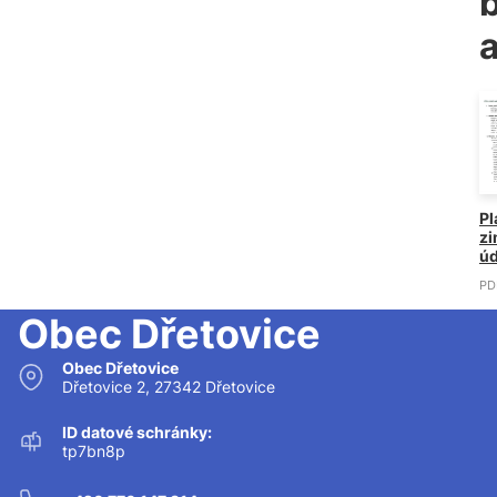
Pl
zi
ú
PD
Obec Dřetovice
Obec Dřetovice
Dřetovice 2, 27342 Dřetovice
ID datové schránky:
tp7bn8p