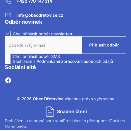
+420 770 147 314
info@obecdretovice.cz
Odběr novinek
Chci přihlásit odběr newsletteru
Zaškrtnutím políčka souhlasíte se zasíláním newsletteru.
Přihlásit odběr
Chci přihlásit odběr SMS
Zaškrtnutím políčka souhlasíte se zasíláním SMS.
Souhlasím s
Podmínkami zpracování osobních údajů
Sociální sítě
© 2026
Obec Dřetovice
Všechna práva vyhrazena
Snadné čtení
Prohlášení o ochraně soukromí
Prohlášení o přístupnosti
Cookies
Mapa webu