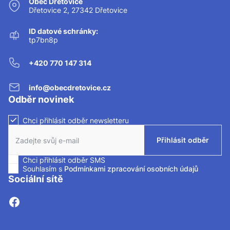
Obec Dřetovice
Dřetovice 2, 27342 Dřetovice
ID datové schránky:
tp7bn8p
+420 770 147 314
info@obecdretovice.cz
Odběr novinek
Chci přihlásit odběr newsletteru
Zaškrtnutím políčka souhlasíte se zasíláním newsletteru.
Přihlásit odběr
Chci přihlásit odběr SMS
Zaškrtnutím políčka souhlasíte se zasíláním SMS.
Souhlasím s
Podmínkami zpracování osobních údajů
Sociální sítě