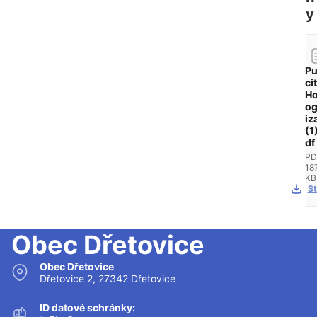
y
Pu
ci
H
o
iz
(1
df
PD
18
KB
St
Obec Dřetovice
Obec Dřetovice
Dřetovice 2, 27342 Dřetovice
ID datové schránky: