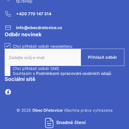
tp7bn8p
+420 770 147 314
info@obecdretovice.cz
Odběr novinek
Chci přihlásit odběr newsletteru
Zaškrtnutím políčka souhlasíte se zasíláním newsletteru.
Přihlásit odběr
Chci přihlásit odběr SMS
Zaškrtnutím políčka souhlasíte se zasíláním SMS.
Souhlasím s
Podmínkami zpracování osobních údajů
Sociální sítě
© 2026
Obec Dřetovice
Všechna práva vyhrazena
Snadné čtení