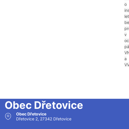
o
in
le
be
pr
v
o
p
V
a
V
Obec Dřetovice
Obec Dřetovice
Dřetovice 2, 27342 Dřetovice