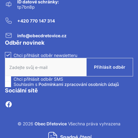
ID datové schránky:
tp7bn8p
+420 770 147 314
info@obecdretovice.cz
Odběr novinek
Chci přihlásit odběr newsletteru
Zaškrtnutím políčka souhlasíte se zasíláním newsletteru.
Přihlásit odběr
Chci přihlásit odběr SMS
Zaškrtnutím políčka souhlasíte se zasíláním SMS.
Souhlasím s
Podmínkami zpracování osobních údajů
Sociální sítě
© 2026
Obec Dřetovice
Všechna práva vyhrazena
Snadné čtení