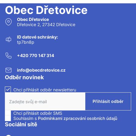
Obec Dřetovice
Obec Dřetovice
Dřetovice 2, 27342 Dřetovice
ID datové schránky:
tp7bn8p
+420 770 147 314
info@obecdretovice.cz
Odběr novinek
Chci přihlásit odběr newsletteru
Zaškrtnutím políčka souhlasíte se zasíláním newsletteru.
Přihlásit odběr
Chci přihlásit odběr SMS
Zaškrtnutím políčka souhlasíte se zasíláním SMS.
Souhlasím s
Podmínkami zpracování osobních údajů
Sociální sítě