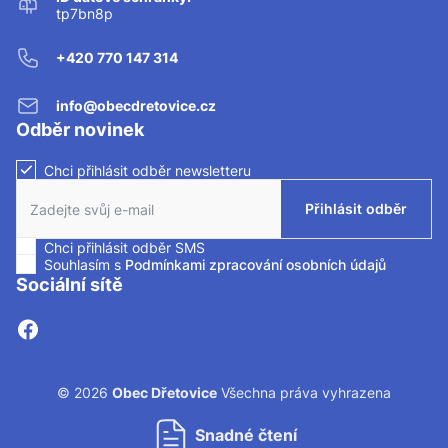
tp7bn8p
+420 770 147 314
info@obecdretovice.cz
Odběr novinek
Chci přihlásit odběr newsletteru
Zaškrtnutím políčka souhlasíte se zasíláním newsletteru.
Přihlásit odběr
Chci přihlásit odběr SMS
Zaškrtnutím políčka souhlasíte se zasíláním SMS.
Souhlasím s
Podmínkami zpracování osobních údajů
Sociální sítě
© 2026
Obec Dřetovice
Všechna práva vyhrazena
Snadné čtení