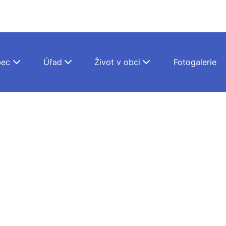
ec
Úřad
Život v obci
Fotogalerie