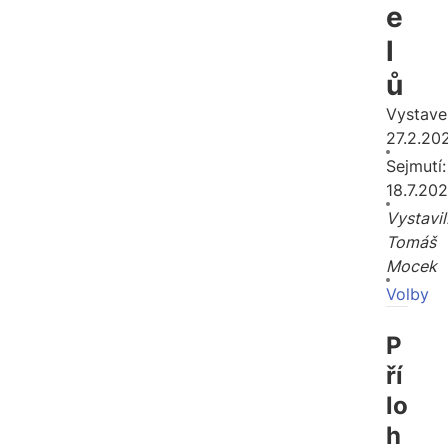
e
l
ů
Vystave
27.2.20
Sejmutí:
18.7.20
Vystavil
Tomáš
Mocek
Volby
P
ří
lo
h