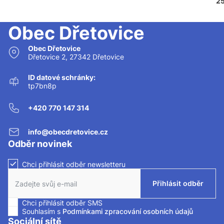
25
Obec Dřetovice
Obec Dřetovice
Dřetovice 2, 27342 Dřetovice
ID datové schránky:
tp7bn8p
+420 770 147 314
info@obecdretovice.cz
Odběr novinek
Chci přihlásit odběr newsletteru
Zaškrtnutím políčka souhlasíte se zasíláním newsletteru.
Přihlásit odběr
Chci přihlásit odběr SMS
Zaškrtnutím políčka souhlasíte se zasíláním SMS.
Souhlasím s
Podmínkami zpracování osobních údajů
Sociální sítě