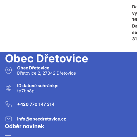
D
vy
16
D
se
31
Obec Dřetovice
Obec Dřetovice
Dřetovice 2, 27342 Dřetovice
ID datové schránky:
tp7bn8p
+420 770 147 314
info@obecdretovice.cz
Odběr novinek