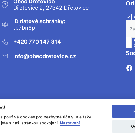
Obec Dřetovice
Od
Dřetovice 2, 27342 Dřetovice
ID datové schránky:
Zaš
tp7bn8p
+420 770 147 314
Zaš
Soc
info@obecdretovice.cz
s!
a
Snadné čtení
Prohlášení o o
ka používá cookies pro nezbytné účely, ale taky
jste s naší stránkou spokojeni.
Nastavení
O
Provozovatel: DigiDay Czech s.r.o.
Redakční s