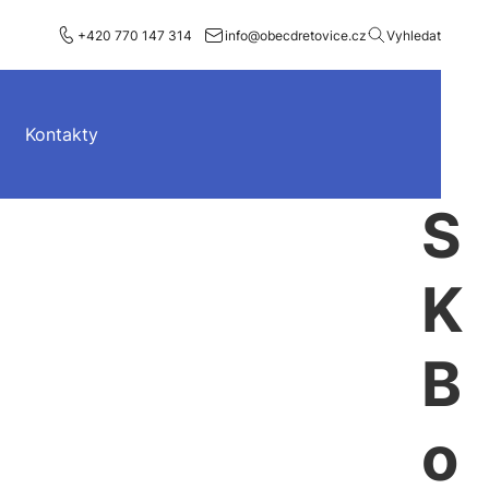
+420 770 147 314
info@obecdretovice.cz
Vyhledat
Kontakty
S
K 
B
o