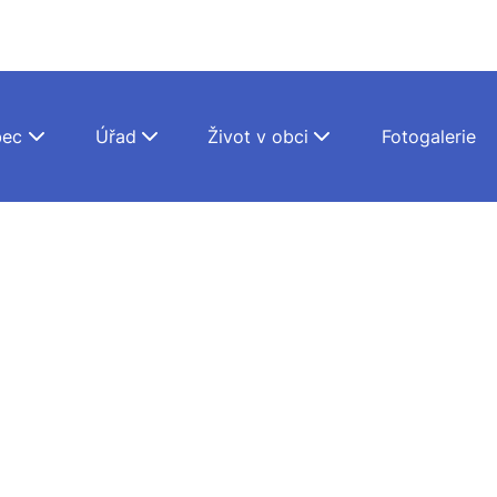
ec
Úřad
Život v obci
Fotogalerie