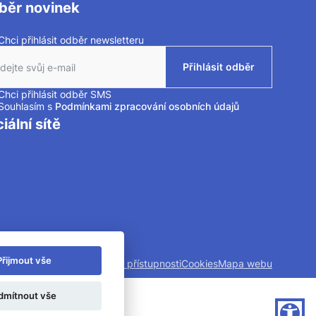
běr novinek
Chci přihlásit odběr newsletteru
krtnutím políčka souhlasíte se zasíláním newsletteru.
Přihlásit odběr
Chci přihlásit odběr SMS
krtnutím políčka souhlasíte se zasíláním SMS.
Souhlasím s
Podmínkami zpracování osobních údajů
iální sítě
Přijmout vše
chraně soukromí
Prohlášení o přístupnosti
Cookies
Mapa webu
dmítnout vše
ystém QARO