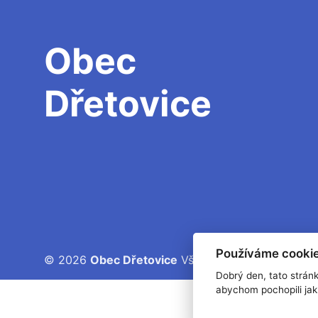
Obec
Dřetovice
Používáme cookie
© 2026
Obec Dřetovice
Všechna práva vyhrazen
Dobrý den, tato strán
abychom pochopili jak 