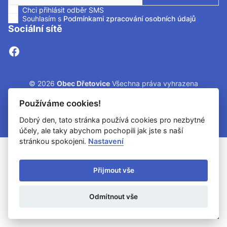
Chci přihlásit odběr SMS
Zaškrtnutím políčka souhlasíte se zasíláním SMS.
Souhlasím s
Podmínkami zpracování osobních údajů
Sociální sítě
© 2026
Obec Dřetovice
Všechna práva vyhrazena
Používáme cookies!
Snadné čtení
Dobrý den, tato stránka používá cookies pro nezbytné
Prohlášení o ochraně soukromí
Prohlášení o přístupnosti
Cookies
účely, ale taky abychom pochopili jak jste s naší
Mapa webu
stránkou spokojeni.
Nastavení
Provozovatel: DigiDay Czech s.r.o.
Přijmout vše
Redakční systém QARO
Odmítnout vše