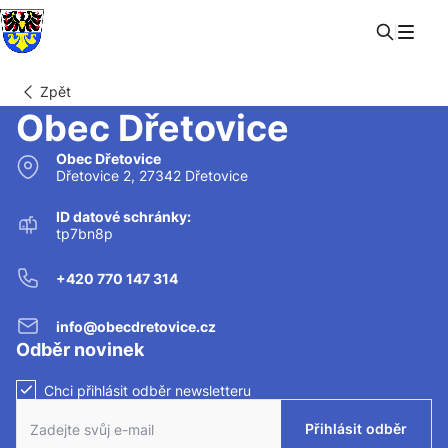
Zpět
Obec Dřetovice
Domů
Obec
Obec Dřetovice
Úřad
Dřetovice 2, 27342 Dřetovice
Život v obci
Fotogalerie
ID datové schránky:
Kontakty
tp7bn8p
+420 770 147 314
info@obecdretovice.cz
Odběr novinek
Chci přihlásit odběr newsletteru
Zaškrtnutím políčka souhlasíte se zasíláním newsletteru.
Přihlásit odběr