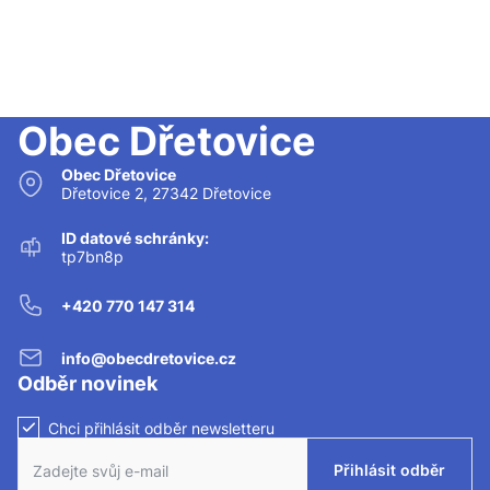
Obec Dřetovice
Obec Dřetovice
Dřetovice 2, 27342 Dřetovice
ID datové schránky:
tp7bn8p
+420 770 147 314
info@obecdretovice.cz
Odběr novinek
Chci přihlásit odběr newsletteru
Zaškrtnutím políčka souhlasíte se zasíláním newsletteru.
Přihlásit odběr