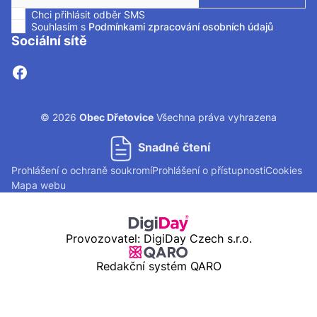
Chci přihlásit odběr SMS
Zaškrtnutím políčka souhlasíte se zasíláním SMS.
Souhlasím s
Podmínkami zpracování osobních údajů
Sociální sítě
© 2026
Obec Dřetovice
Všechna práva vyhrazena
Snadné čtení
Prohlášení o ochraně soukromí
Prohlášení o přístupnosti
Cookies
Mapa webu
Provozovatel: DigiDay Czech s.r.o.
Redakční systém QARO