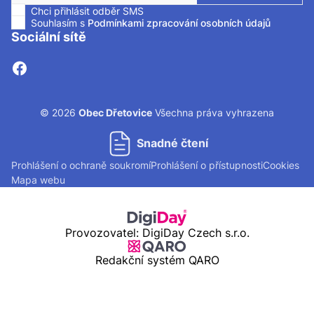
Chci přihlásit odběr SMS
Zaškrtnutím políčka souhlasíte se zasíláním SMS.
Souhlasím s
Podmínkami zpracování osobních údajů
Sociální sítě
© 2026
Obec Dřetovice
Všechna práva vyhrazena
Snadné čtení
Prohlášení o ochraně soukromí
Prohlášení o přístupnosti
Cookies
Mapa webu
Provozovatel: DigiDay Czech s.r.o.
Redakční systém QARO