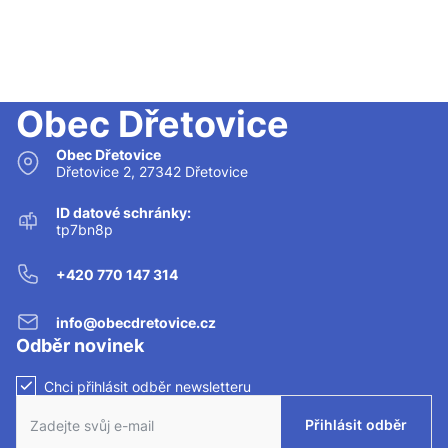
Obec Dřetovice
Obec Dřetovice
Dřetovice 2, 27342 Dřetovice
ID datové schránky:
tp7bn8p
+420 770 147 314
info@obecdretovice.cz
Odběr novinek
Chci přihlásit odběr newsletteru
Zaškrtnutím políčka souhlasíte se zasíláním newsletteru.
Přihlásit odběr